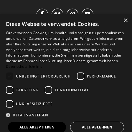




×
Diese Webseite verwendet Cookies.
IM KATALOG BLÄTTERN
Wir verwenden Cookies, um Inhalte und Anzeigen zu personalisieren
und unseren Datenverkehr zu analysieren. Wir geben Informationen
über Ihre Nutzung unserer Website auch an unsere Werbe- und
Analysepartner weiter, die diese möglicherweise mit anderen
Informationen kombinieren, die Sie ihnen bereitgestellt haben oder
die sie im Rahmen Ihrer Nutzung ihrer Dienste gesammelt haben.
Datenschutzrichtlinie
UNBEDINGT ERFORDERLICH
PERFORMANCE
TARGETING
FUNKTIONALITÄT
Versand
Zahlarten
Retoure
FAQ
AGB
Datenschutz
UNKLASSIFIZIERTE
Widerrufsformular
Impressum
DETAILS ANZEIGEN
© 2026
Baltic Design Shop
. Baltic Design Shop
ALLE AKZEPTIEREN
ALLE ABLEHNEN