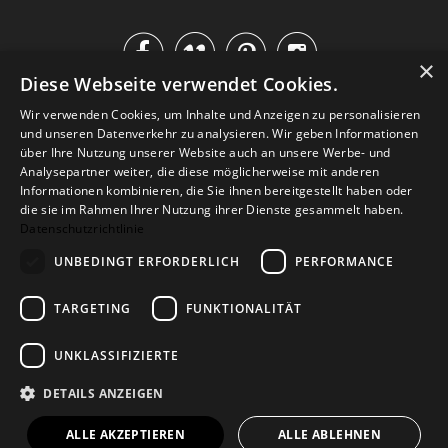




×
Diese Webseite verwendet Cookies.
IM KATALOG BLÄTTERN
Wir verwenden Cookies, um Inhalte und Anzeigen zu personalisieren
und unseren Datenverkehr zu analysieren. Wir geben Informationen
über Ihre Nutzung unserer Website auch an unsere Werbe- und
Analysepartner weiter, die diese möglicherweise mit anderen
Informationen kombinieren, die Sie ihnen bereitgestellt haben oder
die sie im Rahmen Ihrer Nutzung ihrer Dienste gesammelt haben.
Datenschutzrichtlinie
UNBEDINGT ERFORDERLICH
PERFORMANCE
TARGETING
FUNKTIONALITÄT
Versand
Zahlarten
Retoure
FAQ
AGB
Datenschutz
UNKLASSIFIZIERTE
Widerrufsformular
Impressum
DETAILS ANZEIGEN
© 2026
Baltic Design Shop
. Baltic Design Shop
ALLE AKZEPTIEREN
ALLE ABLEHNEN