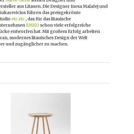
der
Naïve-Serie
stehen Designer und
steller aus Litauen. Die Designer Inesa Malafej und
Sukarevicius führen das preisgekrönte
tudio
etc.etc.
, das für das litauische
nternehmen
EMKO
schon viele erfolgreiche
ücke entworfen hat. Mit großem Erfolg arbeiten
ran, modernes litauisches Design der Welt
er und zugänglicher zu machen.