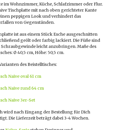
e im Wohnzimmer, Küche, Schlafzimmer oder Flur.
ive Tischplatte mit nach oben gerichteter Kante
 einen peppigen Look und verhindert das
rfallen von Gegenständen.
hplatte ist aus einem Stück Esche ausgeschnitten
hließend geölt oder farbig lackiert. Die Füße sind
n Schraubgewinde leicht anzubringen. Maße des
tisches: Ø 40,5 cm, Höhe: 50,5 cm.
arianten des Beistelltisches:
tisch Naive oval 61 cm
tisch Naive rund 64 cm
tisch Naive 3er-Set
h wird nach Eingang der Bestellung für Dich
igt. Die Lieferzeit beträgt dabei 3-4 Wochen.