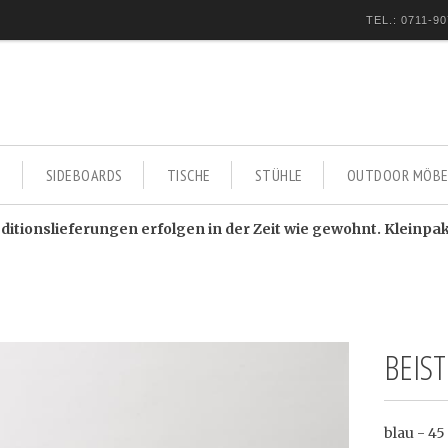
TEL.: 0711-90
E
SIDEBOARDS
TISCHE
STÜHLE
OUTDOOR MÖBE
itionslieferungen erfolgen in der Zeit wie gewohnt. Kleinpa
BEIS
blau - 4