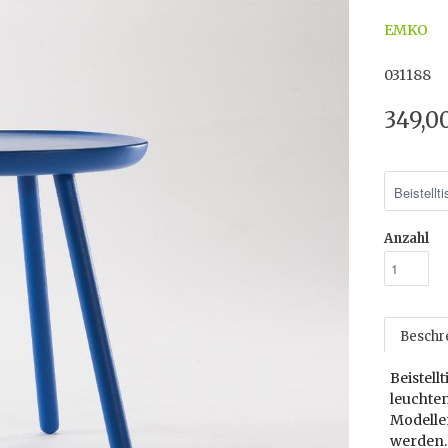
EMKO
031188
349,0
Anzahl
Beschr
Beistell
leuchte
Modellen
werden.