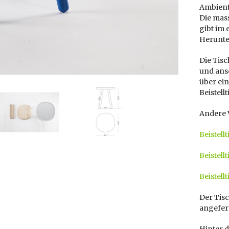
Ambient
Die mass
gibt im
Herunte
Die Tisc
und ansc
über ei
Beistell
Andere V
Beistell
Beistell
Beistell
Der Tisc
angefert