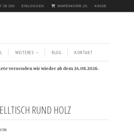
7 38 200
EINLOGGEN
WARENKORB (
0
)
KASSE
L
WEITERES
BLOG
KONTAKT
kete versenden wir wieder ab dem 24.08.2026.
TELLTISCH RUND HOLZ
5 cm