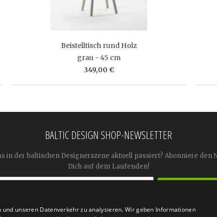
Beistelltisch rund Holz
grau - 45 cm
349,00 €
BALTIC DESIGN SHOP-NEWSLETTER
as in der baltischen Designerszene aktuell passiert? Abonniere den 
Dich auf dem Laufenden!
n und unseren Datenverkehr zu analysieren. Wir geben Informationen