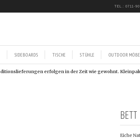
TEL.: 0711-90
E
SIDEBOARDS
TISCHE
STÜHLE
OUTDOOR MÖBE
itionslieferungen erfolgen in der Zeit wie gewohnt. Kleinpa
BETT
Eiche Na