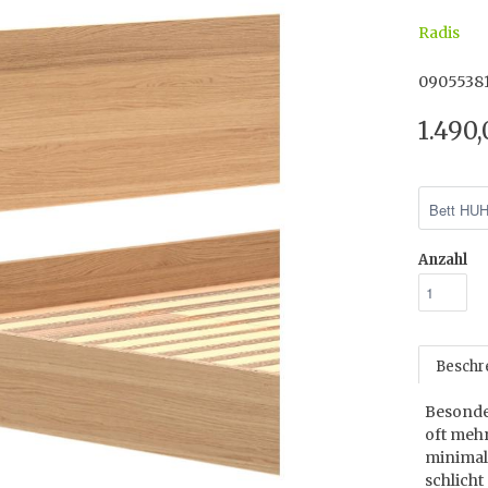
Radis
0905538
1.490
Anzahl
Beschr
Besonde
oft mehr
minimal
schlicht