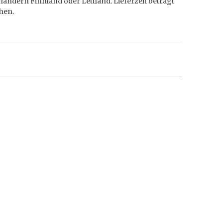
ändern Finnland oder Lettland. Lieferzeit beträgt
hen.