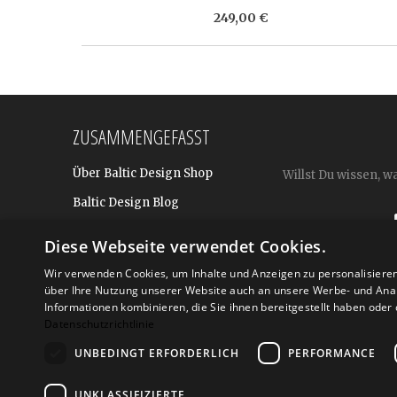
249,00 €
ZUSAMMENGEFASST
Über Baltic Design Shop
Willst Du wissen, w
Baltic Design Blog
Bekannt aus
Diese Webseite verwendet Cookies.
Presse
Wir verwenden Cookies, um Inhalte und Anzeigen zu personalisiere
über Ihre Nutzung unserer Website auch an unsere Werbe- und Anal
Für BtoB: Design Geschenke
Shop
Informationen kombinieren, die Sie ihnen bereitgestellt haben ode
Datenschutzrichtlinie
UNBEDINGT ERFORDERLICH
PERFORMANCE
Versand
Zahlarte
UNKLASSIFIZIERTE