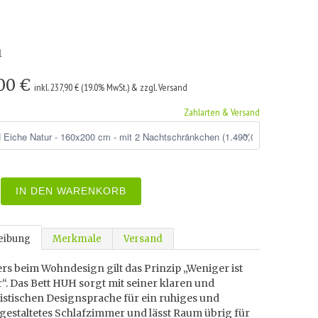
1
,00 €
inkl. 237,90 € (19.0% MwSt.) & zzgl. Versand
Zahlarten & Versand
IN DEN WARENKORB
eibung
Merkmale
Versand
rs beim Wohndesign gilt das Prinzip „Weniger ist
“. Das Bett HUH sorgt mit seiner klaren und
istischen Designsprache für ein ruhiges und
 gestaltetes Schlafzimmer und lässt Raum übrig für