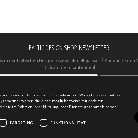
BALTIC DESIGN SHOP-NEWSLETTER
as in der baltischen Designerszene aktuell passiert? Abonniere den 
Dich auf dem Laufenden!
n und unseren Datenverkehr zu analysieren. Wir geben Informationen




ysepartner weiter, die diese möglicherweise mit anderen
r die sie im Rahmen Ihrer Nutzung ihrer Dienste gesammelt haben.
TARGETING
FUNKTIONALITÄT
n
Retoure
FAQ
AGB
Datenschutz
Widerrufsfor