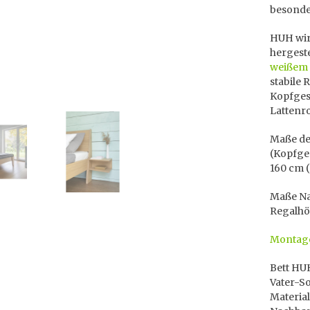
besonde
HUH wir
hergeste
weißem
stabile 
Kopfgest
Lattenro
Maße des
(Kopfges
160 cm (
Maße Na
Regalhöh
Montage
Bett HUH
Vater-S
Material