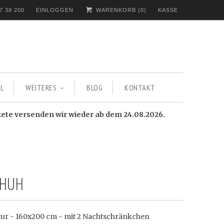
7 38 200
EINLOGGEN
WARENKORB (
0
)
KASSE
L
WEITERES
BLOG
KONTAKT
kete versenden wir wieder ab dem 24.08.2026.
 HUH
tur - 160x200 cm - mit 2 Nachtschränkchen