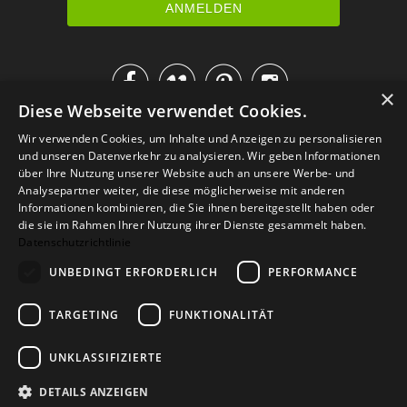




×
Diese Webseite verwendet Cookies.
IM KATALOG BLÄTTERN
Wir verwenden Cookies, um Inhalte und Anzeigen zu personalisieren
und unseren Datenverkehr zu analysieren. Wir geben Informationen
über Ihre Nutzung unserer Website auch an unsere Werbe- und
Analysepartner weiter, die diese möglicherweise mit anderen
Informationen kombinieren, die Sie ihnen bereitgestellt haben oder
die sie im Rahmen Ihrer Nutzung ihrer Dienste gesammelt haben.
Datenschutzrichtlinie
UNBEDINGT ERFORDERLICH
PERFORMANCE
TARGETING
FUNKTIONALITÄT
Versand
Zahlarten
Retoure
FAQ
AGB
Datenschutz
UNKLASSIFIZIERTE
Widerrufsformular
Impressum
DETAILS ANZEIGEN