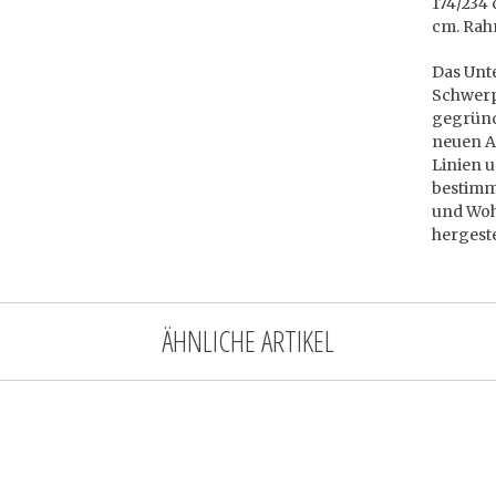
174/234 
cm. Rah
Das Un
Schwerp
gegründe
neuen A
Linien 
bestimm
und Wohn
hergeste
ÄHNLICHE ARTIKEL