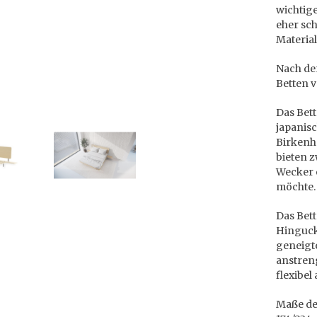
wichtige
eher sch
Material
Nach de
Betten v
Das Bett
japanisc
Birkenh
bieten 
Wecker o
möchte
Das Bett
Hinguck
geneigt
anstreng
flexibe
Maße des