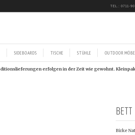
TEL.: 0711-90
E
SIDEBOARDS
TISCHE
STÜHLE
OUTDOOR MÖBE
itionslieferungen erfolgen in der Zeit wie gewohnt. Kleinpa
BETT 
Birke Na