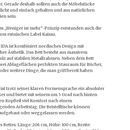
r. Gerade deshalb sollten auch die Möbelstücke
licht und einfach gehalten und aus natürlichen
ien sein.
m „Weniger ist mehr“-Prinzip entstanden auch die
om estnischen Label Kaissu.
 IDA ist kombiniert nordisches Design mit
her Ästhetik. Das Bett besteht aus massivem
olz auf stabilen Metallrahmen. Neben dem Bett
zwei Ablageflächen perfekten Stauraum für Bücher,
der weitere Dinge, die man griffbereit haben
.
 ist trotz seiner klaren Formensprache ein absoluter
er und bietet mit seinem um 5 Grad nach hinten
en Kopfteil viel Komfort nach einem
enden Arbeitstag. Die Beistelltische können
l aufgebaut oder weggelassen werden.
 Bettes: Länge: 206 cm, Höhe: 100 cm, Breite: