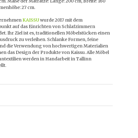
cm. Maße der Matratze: Länge: 200 cm, Breite: 160
menhöhe: 27 cm.
ternehmen
KAISSU
wurde 2017 mit dem
unkt auf das Einrichten von Schlafzimmern
t. Ihr Ziel ist es, traditionellen Möbelstücken einen
usdruck zu verleihen. Schlanke Formen, feine
und die Verwendung von hochwertigen Materialien
en das Design der Produkte von Kaissu. Alle Möbel
textilien werden in Handarbeit in Tallinn
llt.