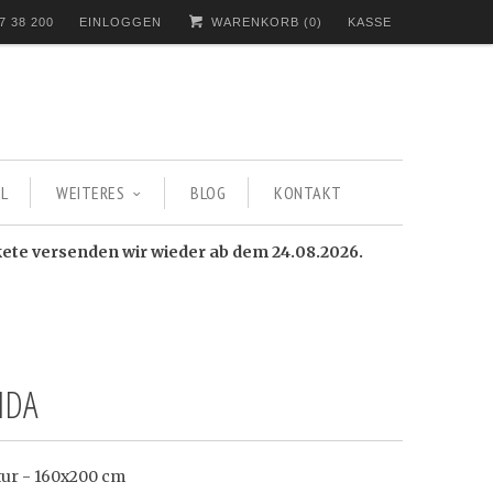
7 38 200
EINLOGGEN
WARENKORB (
0
)
KASSE
L
WEITERES
BLOG
KONTAKT
kete versenden wir wieder ab dem 24.08.2026.
IDA
tur - 160x200 cm