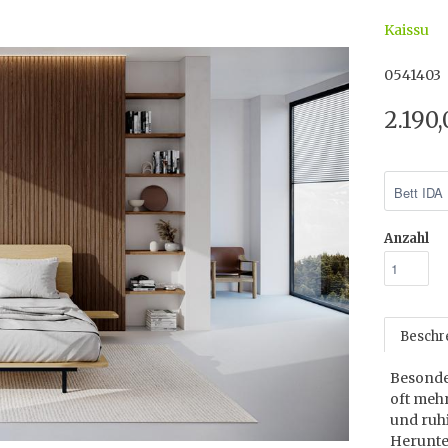
Kaissu
0541403
2.190
Anzahl
Beschr
Besonde
oft mehr
und ruhi
Herunt