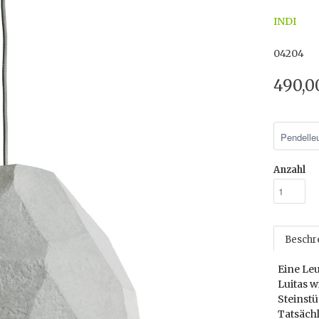
INDI
04204
490,0
Anzahl
Beschr
Eine Leu
Luitas w
Steinstü
Tatsächl