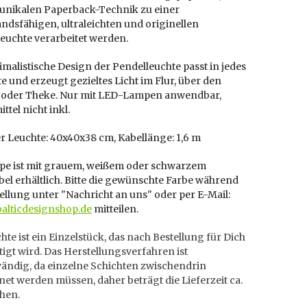
r unikalen Paperback-Technik zu einer
ndsfähigen, ultraleichten und originellen
euchte verarbeitet werden.
malistische Design der Pendelleuchte passt in jedes
 und erzeugt gezieltes Licht im Flur, über den
h oder Theke. Nur mit LED-Lampen anwendbar,
ttel nicht inkl.
r Leuchte: 40x40x38 cm, Kabellänge: 1,6 m
pe ist mit grauem, weißem oder schwarzem
bel erhältlich. Bitte die gewünschte Farbe während
ellung unter "Nachricht an uns" oder per E-Mail:
balticdesignshop.de
mitteilen.
hte ist ein Einzelstück, das nach Bestellung für Dich
igt wird. Das Herstellungsverfahren ist
wändig, da einzelne Schichten zwischendrin
et werden müssen, daher beträgt die Lieferzeit ca.
hen.