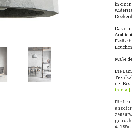
in eine
widersta
Deckenl
Das mini
Ambiente
Esstisc
Leuchtmi
Maße de
Die Lam
Textilka
der Best
info[at]
Die Leuc
angefert
zeitauf
getrockn
4-5 Woc