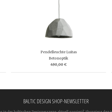
Pendelleuchte Luitas
Betonoptik
490,00 €
BALTIC DESIGN SHOP-NEWSLETTER
as in der baltischen Designerszene aktuell passiert? Abonniere den 