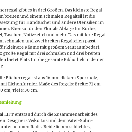
erregal gibt es in drei Größen. Das kleinste Regal
m breiten und einem schmalen Regalteil ist die
Besetzung für Handtücher und andere Utensilien im
er. Ebenso für den Flur als Ablage für Körbe,
l, Taschen, Notizzettel und mehr. Das mittlere Regal
m schmalen und zwei breiten Regalteilen passt
 für kleinere Räume mit großem Stauraumbedarf.
 große Regal mit drei schmalen und drei breiten
len bietet Platz für die gesamte Bibliothek in deiner
g.
ile Bücherregal ist aus 16 mm dickem Sperrholz,
mit Eichenfurnier. Maße des Regals: Breite: 71 cm;
0 cm, Tiefe: 30 cm.
anleitung
al LIFT entstand durch die Zusammenarbeit des
hen Designers Veiko Liis und dem Vater-Sohn-
unternehmen Radis. Beide lieben schlichtes,