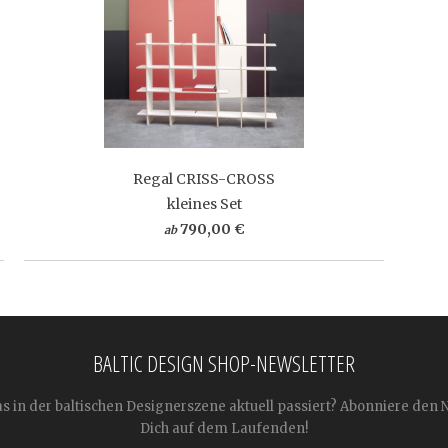
Regal CRISS-CROSS
kleines Set
790,00 €
ab
BALTIC DESIGN SHOP-NEWSLETTER
as in der baltischen Designerszene aktuell passiert? Abonniere den 
Dich auf dem Laufenden!