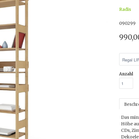
Radis
090299
990,0
Anzahl
Beschr
Das mini
Höhe aus
CDs, Zim
Dekoele