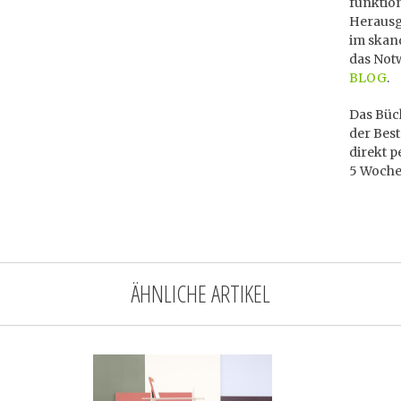
funktion
Herausg
im skand
das Notw
BLOG
.
Das Büch
der Best
direkt p
5 Woche
ÄHNLICHE ARTIKEL