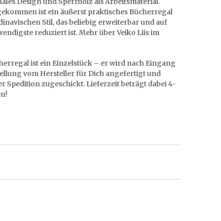
ales Design und Sperrholz als Arbeitsmaterial.
ekommen ist ein äußerst praktisches Bücherregal
inavischen Stil, das beliebig erweiterbar und auf
endigste reduziert ist. Mehr über Veiko Liis im
erregal ist ein Einzelstück – er wird nach Eingang
ellung vom Hersteller für Dich angefertigt und
er Spedition zugeschickt. Lieferzeit beträgt dabei 4-
n!