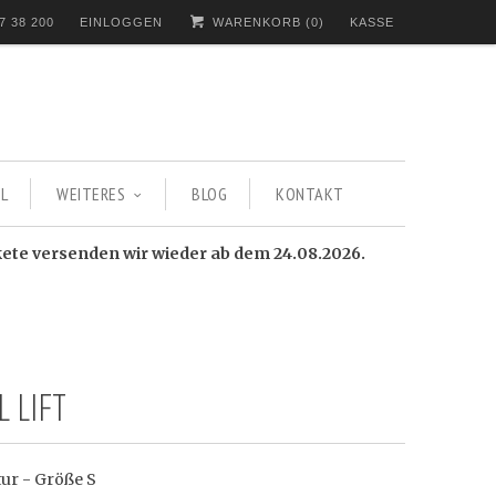
7 38 200
EINLOGGEN
WARENKORB (
0
)
KASSE
L
WEITERES
BLOG
KONTAKT
kete versenden wir wieder ab dem 24.08.2026.
 LIFT
tur - Größe S