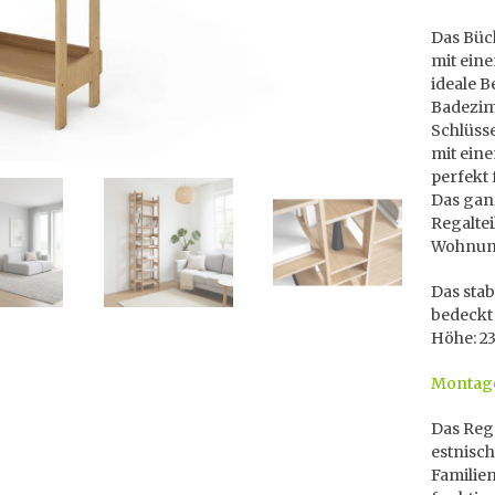
Das Büch
mit eine
ideale 
Badezimm
Schlüsse
mit eine
perfekt
Das ganz
Regaltei
Wohnun
Das stab
bedeckt 
Höhe: 23
Montage
Das Reg
estnisc
Familien