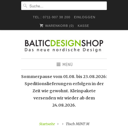
TEL.: 0711-907 38 200
EINLOGGEN
WARENKORB (
0
)
KASSE
MENÜ
Sommerpause vom 01.08. bis 23.08.2026:
Speditionslieferungen erfolgen in der
Zeit wie gewohnt. Kleinpakete
versenden wir wieder ab dem
24.08.2026.
Startseite
Tisch MINT M