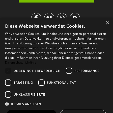




×
Diese Webseite verwendet Cookies.
IM KATALOG BLÄTTERN
Wir verwenden Cookies, um Inhalte und Anzeigen zu personalisieren
und unseren Datenverkehr zu analysieren. Wir geben Informationen
über Ihre Nutzung unserer Website auch an unsere Werbe- und
Analysepartner weiter, die diese möglicherweise mit anderen
Informationen kombinieren, die Sie ihnen bereitgestellt haben oder
die sie im Rahmen Ihrer Nutzung ihrer Dienste gesammelt haben.
Datenschutzrichtlinie
UNBEDINGT ERFORDERLICH
PERFORMANCE
TARGETING
FUNKTIONALITÄT
Versand
Zahlarten
Retoure
FAQ
AGB
Datenschutz
UNKLASSIFIZIERTE
Widerrufsformular
Impressum
DETAILS ANZEIGEN
© 2026
Baltic Design Shop
. Baltic Design Shop