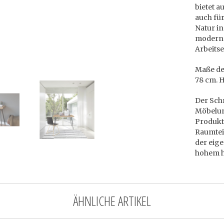
bietet a
auch für
Natur i
moderne
Arbeits
Maße des
78 cm. H
Der Sch
Möbelu
Produkt
Raumteil
der eige
hohem h
ÄHNLICHE ARTIKEL