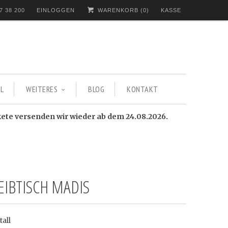
7 38 200
EINLOGGEN
WARENKORB (
0
)
KASSE
L
WEITERES
BLOG
KONTAKT
kete versenden wir wieder ab dem 24.08.2026.
EIBTISCH MADIS
all