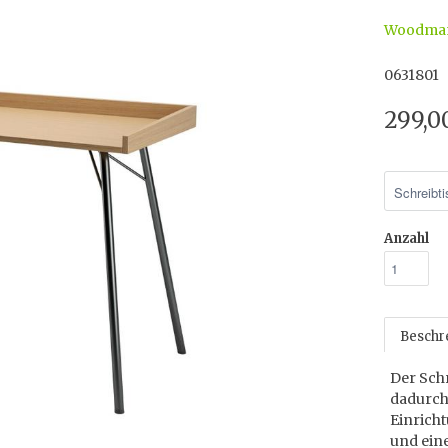
Woodma
0631801
299,0
Anzahl
Beschr
Der Sch
dadurch 
Einricht
und eine