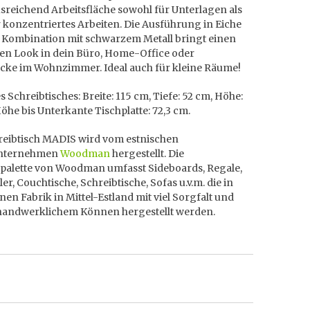
usreichend Arbeitsfläche sowohl für Unterlagen als
 konzentriertes Arbeiten. Die Ausführung in Eiche
n Kombination mit schwarzem Metall bringt einen
n Look in dein Büro, Home-Office oder
ecke im Wohnzimmer. Ideal auch für kleine Räume!
 Schreibtisches: Breite: 115 cm, Tiefe: 52 cm, Höhe:
öhe bis Unterkante Tischplatte: 72,3 cm.
reibtisch MADIS wird vom estnischen
nternehmen
Woodman
hergestellt. Die
palette von Woodman umfasst Sideboards, Regale,
er, Couchtische, Schreibtische, Sofas u.v.m. die in
nen Fabrik in Mittel-Estland mit viel Sorgfalt und
andwerklichem Können hergestellt werden.