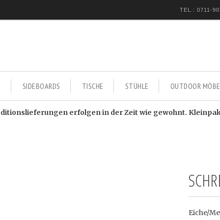
TEL.: 0711-90
E
SIDEBOARDS
TISCHE
STÜHLE
OUTDOOR MÖBE
itionslieferungen erfolgen in der Zeit wie gewohnt. Kleinpa
SCHR
Eiche/Met