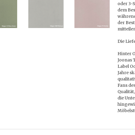
oder 3-S
dem Bes
während
der Best
mitteile
Die Lief
Hinter 
Joonas T
Label Oo
Jahre s
qualitat
Fans des
Qualität
die Unte
hingewie
Möbelst