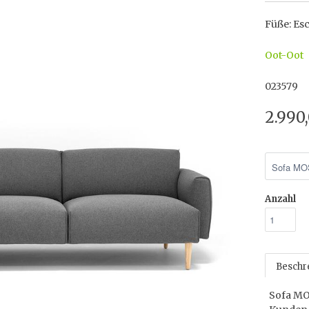
Füße: Es
Oot-Oot
023579
2.990
Anzahl
Beschr
Sofa MO