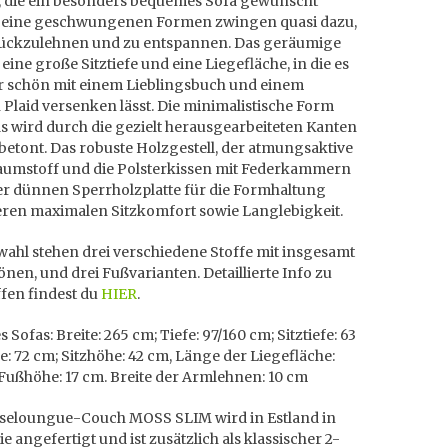
 die ein besonders bequemes Sofa gewünscht
Seine geschwungenen Formen zwingen quasi dazu,
rückzulehnen und zu entspannen. Das geräumige
 eine große Sitztiefe und eine Liegefläche, in die es
hr schön mit einem Lieblingsbuch und einem
Plaid versenken lässt. Die minimalistische Form
s wird durch die gezielt herausgearbeiteten Kanten
betont. Das robuste Holzgestell, der atmungsaktive
umstoff und die Polsterkissen mit Federkammern
er dünnen Sperrholzplatte für die Formhaltung
eren maximalen Sitzkomfort sowie Langlebigkeit.
ahl stehen drei verschiedene Stoffe mit insgesamt
önen, und drei Fußvarianten. Detaillierte Info zu
fen findest du
HIER
.
 Sofas: Breite: 265 cm; Tiefe: 97/160 cm; Sitztiefe: 63
: 72 cm; Sitzhöhe: 42 cm, Länge der Liegefläche:
Fußhöhe: 17 cm. Breite der Armlehnen: 10 cm
iseloungue-Couch MOSS SLIM wird in Estland in
ie angefertigt und ist zusätzlich als klassischer 2-