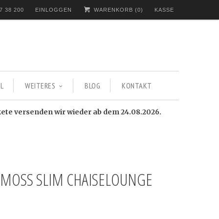
7 38 200
EINLOGGEN
WARENKORB (
0
)
KASSE
L
WEITERES
BLOG
KONTAKT
kete versenden wir wieder ab dem 24.08.2026.
 MOSS SLIM CHAISELOUNGE
S