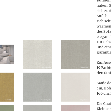
Kunden,
haben. 
sich zu
Sofa hat
sich se
warmen 
des Sofa
elegant 
HR-Scha
und ein
garanti
Zur Ausw
19 Farbt
den Stof
Maße des
cm, Höhe
160 cm. 
Die Cha
Kleinser