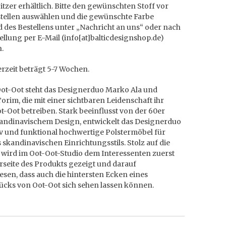
itzer erhältlich. Bitte den gewünschten Stoff vor
tellen auswählen und die gewünschte Farbe
 des Bestellens unter „Nachricht an uns“ oder nach
ellung per E-Mail (info[at]balticdesignshop.de)
n.
erzeit beträgt 5-7 Wochen.
Oot-Oot steht das Designerduo Marko Ala und
orim, die mit einer sichtbaren Leidenschaft ihr
t-Oot betreiben. Stark beeinflusst von der 60er
kandinavischem Design, entwickelt das Designerduo
iv und funktional hochwertige Polstermöbel für
 skandinavischen Einrichtungsstils. Stolz auf die
, wird im Oot-Oot-Studio dem Interessenten zuerst
rseite des Produkts gezeigt und darauf
sen, dass auch die hintersten Ecken eines
ücks von Oot-Oot sich sehen lassen können.