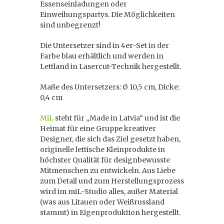
Essenseinladungen oder
Einweihungspartys. Die Möglichkeiten
sind unbegrenzt!
Die Untersetzer sind in 4er-Set in der
Farbe blau erhältlich und werden in
Lettland in Lasercut-Technik hergestellt.
Maße des Untersetzers: Ø 10,5 cm, Dicke:
0,4 cm
MiL
steht für „Made in Latvia“ und ist die
Heimat für eine Gruppe kreativer
Designer, die sich das Ziel gesetzt haben,
originelle lettische Kleinprodukte in
höchster Qualität für designbewusste
Mitmenschen zu entwickeln. Aus Liebe
zum Detail und zum Herstellungsprozess
wird im miL-Studio alles, außer Material
(was aus Litauen oder Weißrussland
stammt) in Eigenproduktion hergestellt.