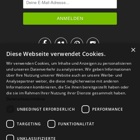




×
Diese Webseite verwendet Cookies.
IM KATALOG BLÄTTERN
Wir verwenden Cookies, um Inhalte und Anzeigen zu personalisieren
und unseren Datenverkehr zu analysieren. Wir geben Informationen
über Ihre Nutzung unserer Website auch an unsere Werbe- und
Analysepartner weiter, die diese möglicherweise mit anderen
Informationen kombinieren, die Sie ihnen bereitgestellt haben oder
die sie im Rahmen Ihrer Nutzung ihrer Dienste gesammelt haben.
Datenschutzrichtlinie
UNBEDINGT ERFORDERLICH
PERFORMANCE
TARGETING
FUNKTIONALITÄT
Versand
Zahlarten
Retoure
FAQ
AGB
Datenschutz
UNKLASSIFIZIERTE