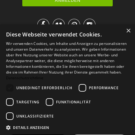




×
Diese Webseite verwendet Cookies.
IM KATALOG BLÄTTERN
Wir verwenden Cookies, um Inhalte und Anzeigen zu personalisieren
und unseren Datenverkehr zu analysieren. Wir geben Informationen
über Ihre Nutzung unserer Website auch an unsere Werbe- und
Analysepartner weiter, die diese möglicherweise mit anderen
Informationen kombinieren, die Sie ihnen bereitgestellt haben oder
die sie im Rahmen Ihrer Nutzung ihrer Dienste gesammelt haben.
Datenschutzrichtlinie
UNBEDINGT ERFORDERLICH
PERFORMANCE
TARGETING
FUNKTIONALITÄT
Versand
Zahlarten
Retoure
FAQ
AGB
Datenschutz
UNKLASSIFIZIERTE
Widerrufsformular
Impressum
DETAILS ANZEIGEN