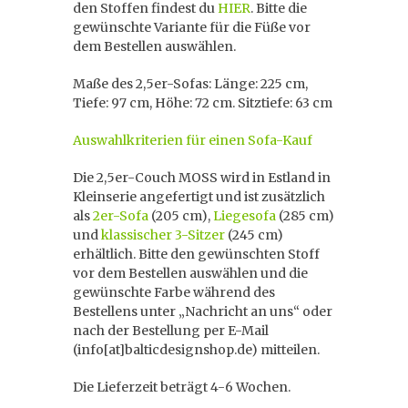
den Stoffen findest du
HIER
. Bitte die
gewünschte Variante für die Füße vor
dem Bestellen auswählen.
Maße des 2,5er-Sofas: Länge: 225 cm,
Tiefe: 97 cm, Höhe: 72 cm. Sitztiefe: 63 cm
Auswahlkriterien für einen Sofa-Kauf
Die 2,5er-Couch MOSS wird in Estland in
Kleinserie angefertigt und ist zusätzlich
als
2er-Sofa
(205 cm),
Liegesofa
(285 cm)
und
klassischer 3-Sitzer
(245 cm)
erhältlich. Bitte den gewünschten Stoff
vor dem Bestellen auswählen und die
gewünschte Farbe während des
Bestellens unter „Nachricht an uns“ oder
nach der Bestellung per E-Mail
(info[at]balticdesignshop.de) mitteilen.
Die Lieferzeit beträgt 4-6 Wochen.