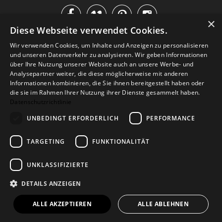




×
Diese Webseite verwendet Cookies.
IM KATALOG BLÄTTERN
Wir verwenden Cookies, um Inhalte und Anzeigen zu personalisieren
und unseren Datenverkehr zu analysieren. Wir geben Informationen
über Ihre Nutzung unserer Website auch an unsere Werbe- und
Analysepartner weiter, die diese möglicherweise mit anderen
Informationen kombinieren, die Sie ihnen bereitgestellt haben oder
die sie im Rahmen Ihrer Nutzung ihrer Dienste gesammelt haben.
Datenschutzrichtlinie
UNBEDINGT ERFORDERLICH
PERFORMANCE
TARGETING
FUNKTIONALITÄT
Versand
Zahlarten
Retoure
FAQ
AGB
Datenschutz
UNKLASSIFIZIERTE
Widerrufsformular
Impressum
DETAILS ANZEIGEN
© 2026
Baltic Design Shop
. Baltic Design Shop
ALLE AKZEPTIEREN
ALLE ABLEHNEN