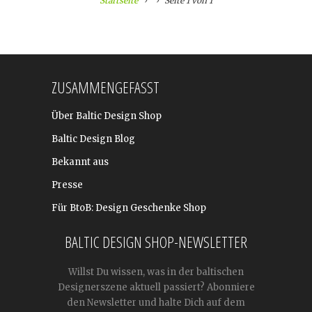
Startseite
Seite 1 von 1
ZUSAMMENGEFASST
Über Baltic Design Shop
Baltic Design Blog
Bekannt aus
Presse
Für BtoB: Design Geschenke Shop
BALTIC DESIGN SHOP-NEWSLETTER
Willst Du wissen, was in der baltischen
Designerszene aktuell passiert? Abonniere
den Newsletter und halte Dich auf dem