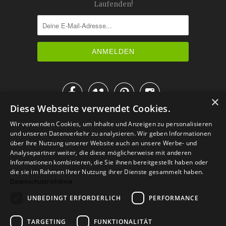
Laufenden!




×
Diese Webseite verwendet Cookies.
IM KATALOG BLÄTTERN
Wir verwenden Cookies, um Inhalte und Anzeigen zu personalisieren
und unseren Datenverkehr zu analysieren. Wir geben Informationen
über Ihre Nutzung unserer Website auch an unsere Werbe- und
Analysepartner weiter, die diese möglicherweise mit anderen
Informationen kombinieren, die Sie ihnen bereitgestellt haben oder
die sie im Rahmen Ihrer Nutzung ihrer Dienste gesammelt haben.
Datenschutzrichtlinie
UNBEDINGT ERFORDERLICH
PERFORMANCE
TARGETING
FUNKTIONALITÄT
Versand
Zahlarten
Retoure