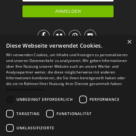




×
Diese Webseite verwendet Cookies.
IM KATALOG BLÄTTERN
Wir verwenden Cookies, um Inhalte und Anzeigen zu personalisieren
und unseren Datenverkehr zu analysieren. Wir geben Informationen
über Ihre Nutzung unserer Website auch an unsere Werbe- und
Analysepartner weiter, die diese möglicherweise mit anderen
Informationen kombinieren, die Sie ihnen bereitgestellt haben oder
die sie im Rahmen Ihrer Nutzung ihrer Dienste gesammelt haben.
Datenschutzrichtlinie
UNBEDINGT ERFORDERLICH
PERFORMANCE
TARGETING
FUNKTIONALITÄT
Versand
Zahlarten
Retoure
FAQ
AGB
Datenschutz
UNKLASSIFIZIERTE
Widerrufsformular
Impressum