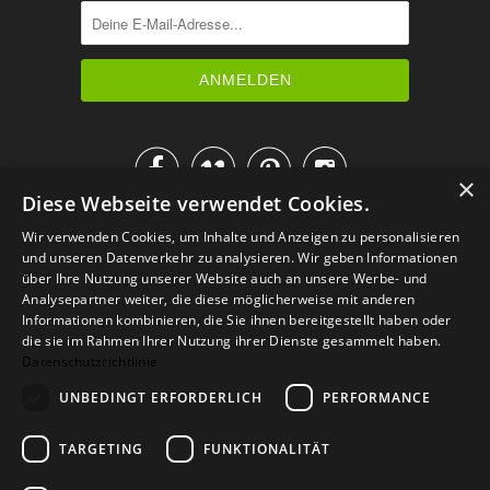




×
Diese Webseite verwendet Cookies.
IM KATALOG BLÄTTERN
Wir verwenden Cookies, um Inhalte und Anzeigen zu personalisieren
und unseren Datenverkehr zu analysieren. Wir geben Informationen
über Ihre Nutzung unserer Website auch an unsere Werbe- und
Analysepartner weiter, die diese möglicherweise mit anderen
Informationen kombinieren, die Sie ihnen bereitgestellt haben oder
die sie im Rahmen Ihrer Nutzung ihrer Dienste gesammelt haben.
Datenschutzrichtlinie
UNBEDINGT ERFORDERLICH
PERFORMANCE
TARGETING
FUNKTIONALITÄT
Versand
Zahlarten
Retoure
FAQ
AGB
Datenschutz