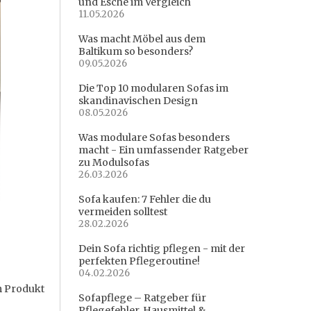
und Esche im Vergleich
11.05.2026
Was macht Möbel aus dem
Baltikum so besonders?
09.05.2026
Die Top 10 modularen Sofas im
skandinavischen Design
08.05.2026
Was modulare Sofas besonders
macht - Ein umfassender Ratgeber
zu Modulsofas
26.03.2026
Sofa kaufen: 7 Fehler die du
vermeiden solltest
28.02.2026
Dein Sofa richtig pflegen - mit der
perfekten Pflegeroutine!
04.02.2026
m Produkt
Sofapflege – Ratgeber für
Pflegefehler, Hausmittel &