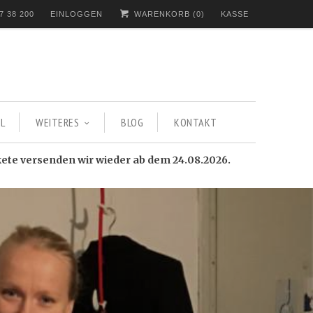
7 38 200
EINLOGGEN
WARENKORB (
0
)
KASSE
L
WEITERES
BLOG
KONTAKT
kete versenden wir wieder ab dem 24.08.2026.