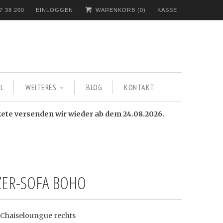
7 38 200
EINLOGGEN
WARENKORB (
0
)
KASSE
L
WEITERES
BLOG
KONTAKT
kete versenden wir wieder ab dem 24.08.2026.
TZER-SOFA BOHO
 Chaiseloungue rechts