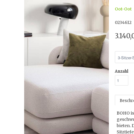
Oot-Oot
0234612
3.140
Anzahl
Beschr
BOHO is
geschwu
bieten. 
Sitztief