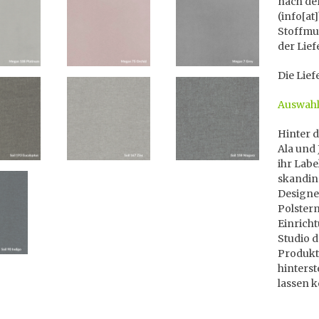
nach der
(info[at
Stoffmus
der Lief
Die Lief
Auswahl
Hinter 
Ala und 
ihr Labe
skandina
Designe
Polster
Einricht
Studio d
Produkt
hinters
lassen 