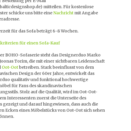
 Bestellung per E-Mail
]balticdesignshop.de) mitteilen. Für kostenlose
ter schicke uns bitte eine
Nachricht
mit Angabe
eradresse.
erzeit für das Sofa beträgt 6-8 Wochen.
kriterien für einen Sofa-Kauf
der BOHO-Sofaserie steht das Designerduo Marko
Joonas Torim, die mit einer sichtbaren Leidenschaft
l
Oot-Oot
betreiben. Stark beeinflusst von dem
vischen Design der 60er Jahre, entwickelt das
rduo qualitativ und funktional hochwertige
möbel für Fans des skandinavischen
ungsstils. Stolz auf die Qualität, wird im Oot-Oot-
em Interessenten zuerst die Unterseite des
s gezeigt und darauf hingewiesen, dass auch die
ten Ecken eines Möbelstücks von Oot-Oot sich sehen
können.