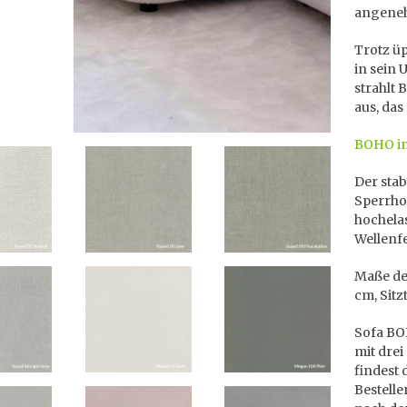
angeneh
Trotz üp
in sein 
strahlt
aus, das
BOHO in
Der stab
Sperrhol
hochela
Wellenf
Maße des
cm, Sitz
Sofa BOH
mit drei
findest
Bestell