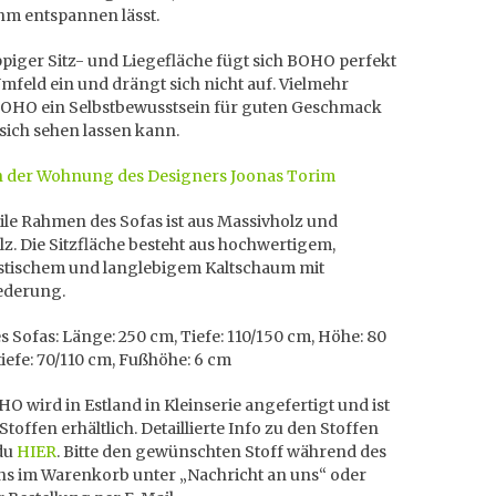
m entspannen lässt.
piger Sitz- und Liegefläche fügt sich BOHO perfekt
Umfeld ein und drängt sich nicht auf. Vielmehr
 BOHO ein Selbstbewusstsein für guten Geschmack
 sich sehen lassen kann.
 der Wohnung des Designers Joonas Torim
ile Rahmen des Sofas ist aus Massivholz und
z. Die Sitzfläche besteht aus hochwertigem,
stischem und langlebigem Kaltschaum mit
ederung.
 Sofas: Länge: 250 cm, Tiefe: 110/150 cm, Höhe: 80
tiefe: 70/110 cm, Fußhöhe: 6 cm
O wird in Estland in Kleinserie angefertigt und ist
 Stoffen erhältlich. Detaillierte Info zu den Stoffen
 du
HIER
. Bitte den gewünschten Stoff während des
ens im Warenkorb unter „Nachricht an uns“ oder