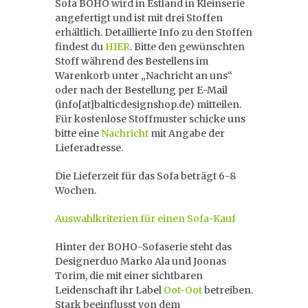
Sofa BOHO wird in Estland in Kleinserie
angefertigt und ist mit drei Stoffen
erhältlich. Detaillierte Info zu den Stoffen
findest du
HIER
. Bitte den gewünschten
Stoff während des Bestellens im
Warenkorb unter „Nachricht an uns“
oder nach der Bestellung per E-Mail
(info[at]balticdesignshop.de) mitteilen.
Für kostenlose Stoffmuster schicke uns
bitte eine
Nachricht
mit Angabe der
Lieferadresse.
Die Lieferzeit für das Sofa beträgt 6-8
Wochen.
Auswahlkriterien für einen Sofa-Kauf
Hinter der BOHO-Sofaserie steht das
Designerduo Marko Ala und Joonas
Torim, die mit einer sichtbaren
Leidenschaft ihr Label
Oot-Oot
betreiben.
Stark beeinflusst von dem