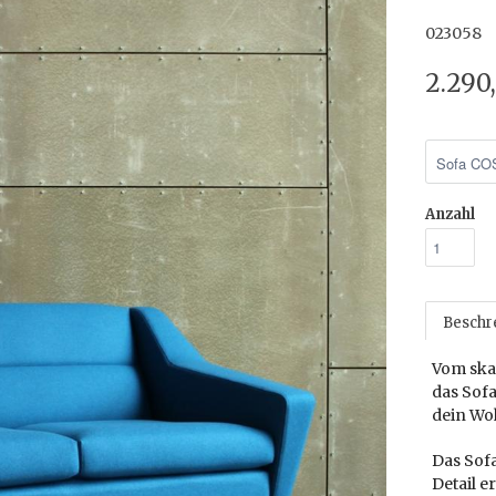
023058
2.290
Anzahl
Beschr
Vom skan
das Sof
dein Wo
Das Sofa
Detail 