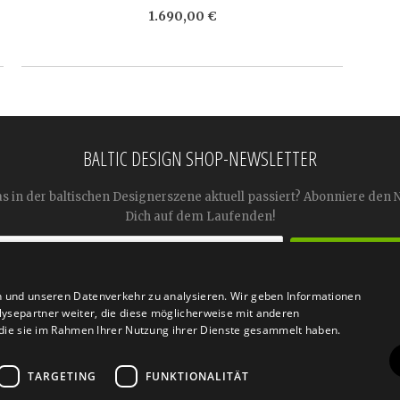
1.690,00 €
BALTIC DESIGN SHOP-NEWSLETTER
as in der baltischen Designerszene aktuell passiert? Abonniere den 
Dich auf dem Laufenden!
n und unseren Datenverkehr zu analysieren. Wir geben Informationen




ysepartner weiter, die diese möglicherweise mit anderen
r die sie im Rahmen Ihrer Nutzung ihrer Dienste gesammelt haben.
TARGETING
FUNKTIONALITÄT
n
Retoure
FAQ
AGB
Datenschutz
Widerrufsfor