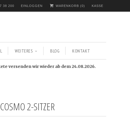
7 38 200
EINLOGGEN
WARENKORB (
0
)
KASSE
L
WEITERES
BLOG
KONTAKT
kete versenden wir wieder ab dem 24.08.2026.
 COSMO 2-SITZER