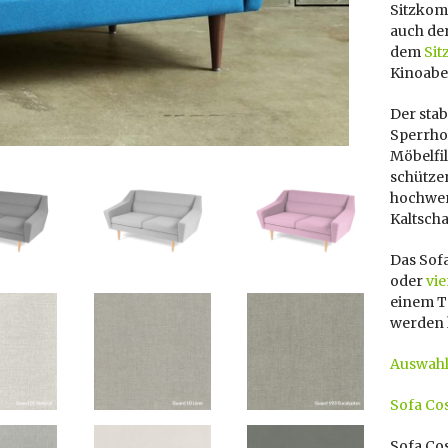
Sitzkomf
auch de
dem
Sit
Kinoabe
Der stab
Sperrhol
Möbelfil
schütze
hochwer
Kaltsch
Das Sof
oder
vi
einem Ta
werden 
Auswahl
Sofa Co
Sofa Cos