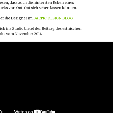
sen, dass auch die hintersten Ecken eines
ücks von Oot-Oot sich sehen lassen können.
er die Designer im
BALTIC DESIGN BLOG
ick ins Studio bietet der Beitrag des estnischen
ks vom November 2014: