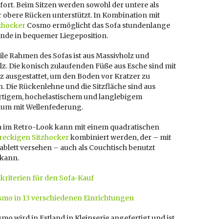
ort. Beim Sitzen werden sowohl der untere als
r obere Rücken unterstützt. In Kombination mit
zhocker
Cosmo ermöglicht das Sofa stundenlange
nde in bequemer Liegeposition.
ile Rahmen des Sofas ist aus Massivholz und
z. Die konisch zulaufenden Füße aus Esche sind mit
z ausgestattet, um den Boden vor Kratzer zu
n.
Die Rückenlehne und die Sitzfläche sind aus
tigem, hochelastischem und langlebigem
aum mit Wellenfederung.
a im Retro-Look kann mit einem quadratischen
ereckigen Sitzhocker
kombiniert werden, der – mit
blett versehen – auch als Couchtisch benutzt
kann.
kriterien für den Sofa-Kauf
smo in 13 verschiedenen Einrichtungen
mo wird in Estland in Kleinserie angefertigt und ist