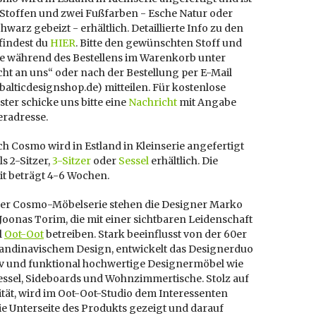
 Stoffen und zwei Fußfarben - Esche Natur oder
hwarz gebeizt - erhältlich. Detaillierte Info zu den
findest du
HIER
. Bitte den gewünschten Stoff und
e während des Bestellens im Warenkorb unter
ht an uns“ oder nach der Bestellung per E-Mail
]balticdesignshop.de) mitteilen. Für kostenlose
ter schicke uns bitte eine
Nachricht
mit Angabe
eradresse.
h Cosmo wird in Estland in Kleinserie angefertigt
ls 2-Sitzer,
3-Sitzer
oder
Sessel
erhältlich. Die
it beträgt 4-6 Wochen.
der Cosmo-Möbelserie stehen die Designer Marko
Joonas Torim, die mit einer sichtbaren Leidenschaft
l
Oot-Oot
betreiben. Stark beeinflusst von der 60er
kandinavischem Design, entwickelt das Designerduo
tiv und funktional hochwertige Designermöbel wie
essel, Sideboards und Wohnzimmertische. Stolz auf
ität, wird im Oot-Oot-Studio dem Interessenten
ie Unterseite des Produkts gezeigt und darauf