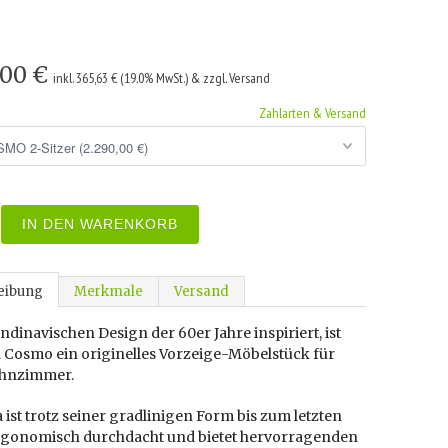
,00 €
inkl. 365,63 € (19.0% MwSt.) & zzgl. Versand
Zahlarten & Versand
IN DEN WARENKORB
eibung
Merkmale
Versand
dinavischen Design der 60er Jahre inspiriert, ist
a Cosmo ein originelles Vorzeige-Möbelstück für
hnzimmer.
 ist trotz seiner gradlinigen Form bis zum letzten
ergonomisch durchdacht und bietet hervorragenden