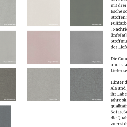
mit drei
Esche sc
Stoffen 
Fußfarb
„Nachric
(info[at
Stoffmus
der Lief
Die Couc
und ist a
Lieferze
Hinter 
Ala und 
ihr Labe
Jahre s
qualita
Sofas, S
die Qual
zuerst d