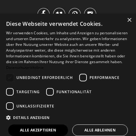




×
Diese Webseite verwendet Cookies.
IM KATALOG BLÄTTERN
Wir verwenden Cookies, um Inhalte und Anzeigen zu personalisieren
und unseren Datenverkehr zu analysieren. Wir geben Informationen
über Ihre Nutzung unserer Website auch an unsere Werbe- und
Analysepartner weiter, die diese möglicherweise mit anderen
Informationen kombinieren, die Sie ihnen bereitgestellt haben oder
die sie im Rahmen Ihrer Nutzung ihrer Dienste gesammelt haben.
Datenschutzrichtlinie
UNBEDINGT ERFORDERLICH
PERFORMANCE
TARGETING
FUNKTIONALITÄT
Versand
Zahlarten
Retoure
FAQ
AGB
Datenschutz
UNKLASSIFIZIERTE
Widerrufsformular
Impressum
DETAILS ANZEIGEN
© 2026
Baltic Design Shop
. Baltic Design Shop
ALLE AKZEPTIEREN
ALLE ABLEHNEN