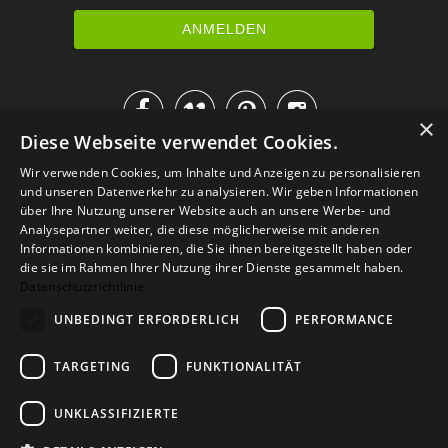




×
Diese Webseite verwendet Cookies.
IM KATALOG BLÄTTERN
Wir verwenden Cookies, um Inhalte und Anzeigen zu personalisieren
und unseren Datenverkehr zu analysieren. Wir geben Informationen
über Ihre Nutzung unserer Website auch an unsere Werbe- und
Analysepartner weiter, die diese möglicherweise mit anderen
Informationen kombinieren, die Sie ihnen bereitgestellt haben oder
die sie im Rahmen Ihrer Nutzung ihrer Dienste gesammelt haben.
Datenschutzrichtlinie
UNBEDINGT ERFORDERLICH
PERFORMANCE
TARGETING
FUNKTIONALITÄT
Versand
Zahlarten
Retoure
FAQ
AGB
Datenschutz
UNKLASSIFIZIERTE
Widerrufsformular
Impressum