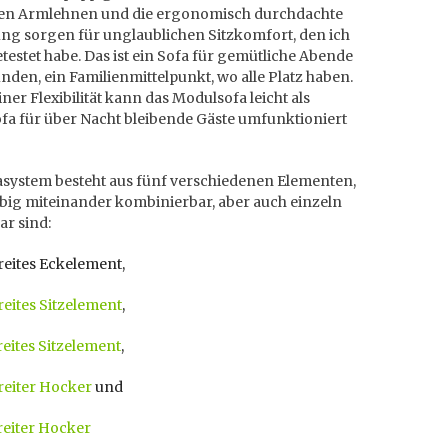
en Armlehnen und die ergonomisch durchdachte
ung sorgen für unglaublichen Sitzkomfort, den ich
etestet habe. Das ist ein Sofa für gemütliche Abende
nden, ein Familienmittelpunkt, wo alle Platz haben.
ner Flexibilität kann das Modulsofa leicht als
fa für über Nacht bleibende Gäste umfunktioniert
asystem besteht aus fünf verschiedenen Elementen,
ebig miteinander kombinierbar, aber auch einzeln
ar sind:
reites Eckelement,
eites Sitzelement
,
eites Sitzelement
,
reiter Hocker
und
reiter Hocker