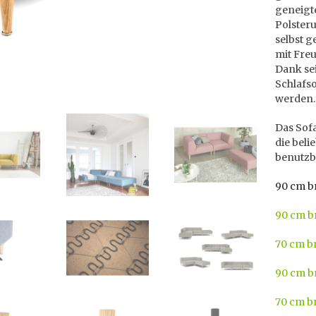
geneigt
Polster
selbst g
mit Freu
Dank sei
Schlafso
werden.
Das Sof
die beli
benutzb
90 cm b
90 cm br
70 cm br
90 cm b
70 cm b