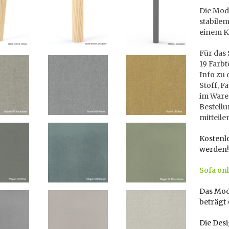
Die Mod
stabile
einem K
Für das 
19 Farbt
Info zu 
Stoff, 
im Ware
Bestellu
mitteile
Kostenl
werden!
Sofa onl
Das Modu
beträgt
Die Des