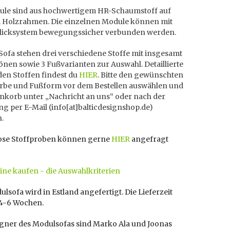
ule sind aus hochwertigem HR-Schaumstoff auf
m Holzrahmen. Die einzelnen Module können mit
licksystem bewegungssicher verbunden werden.
Sofa stehen drei verschiedene Stoffe mit insgesamt
önen sowie 3 Fußvarianten zur Auswahl. Detaillierte
den Stoffen findest du
HIER
. Bitte den gewünschten
Farbe und Fußform vor dem Bestellen auswählen und
nkorb unter „Nachricht an uns“ oder nach der
ng per E-Mail (info[at]balticdesignshop.de)
n.
ose Stoffproben können gerne
HIER
angefragt
ine kaufen - die Auswahlkriterien
lsofa wird in Estland angefertigt. Die Lieferzeit
 4-6 Wochen.
igner des Modulsofas sind Marko Ala und Joonas