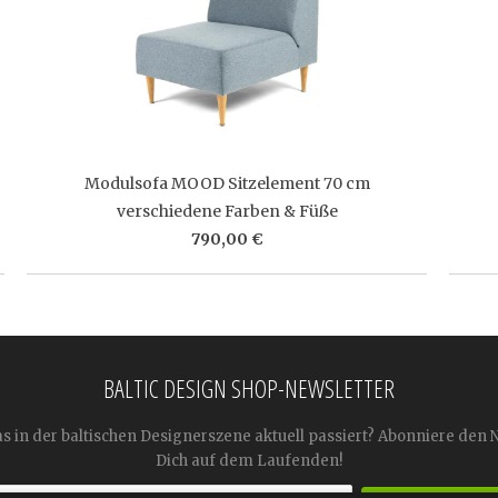
Modulsofa MOOD Sitzelement 70 cm
verschiedene Farben & Füße
790,00 €
BALTIC DESIGN SHOP-NEWSLETTER
as in der baltischen Designerszene aktuell passiert? Abonniere den 
Dich auf dem Laufenden!