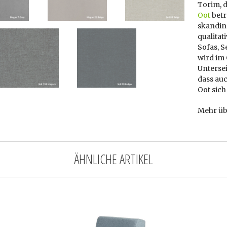
Torim, d
Oot
betr
skandin
qualita
Sofas, S
wird im 
Unterse
dass auc
Oot sich
Mehr üb
ÄHNLICHE ARTIKEL