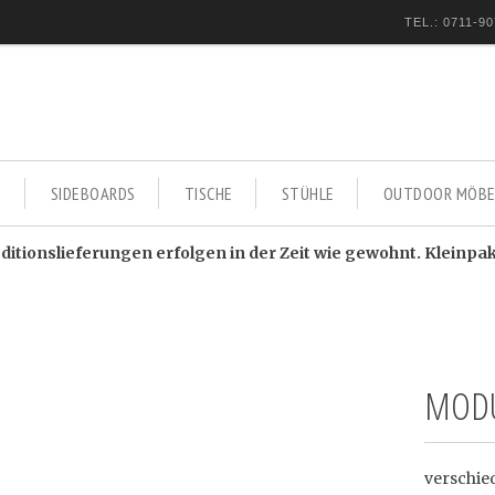
TEL.: 0711-90
E
SIDEBOARDS
TISCHE
STÜHLE
OUTDOOR MÖBE
itionslieferungen erfolgen in der Zeit wie gewohnt. Kleinpa
MODU
verschie