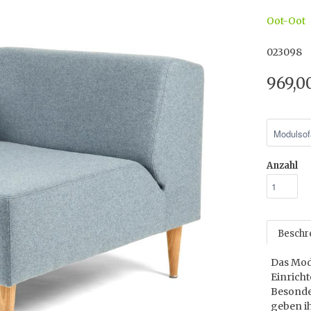
Oot-Oot
023098
969,0
Anzahl
Beschr
Das Mod
Einrich
Besonde
geben i