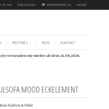
7 38 200
EINLOGGEN
WARENKORB (
0
)
KASSE
L
WEITERES
BLOG
KONTAKT
kete versenden wir wieder ab dem 24.08.2026.
LSOFA MOOD ECKELEMENT
dene Farben & Füße