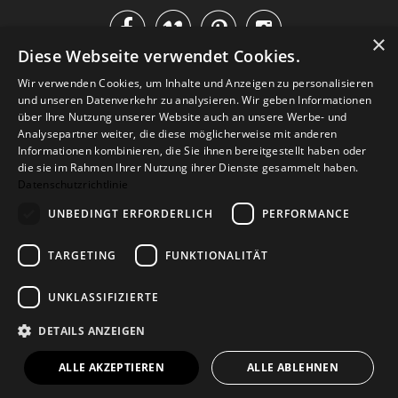




×
Diese Webseite verwendet Cookies.
IM KATALOG BLÄTTERN
Wir verwenden Cookies, um Inhalte und Anzeigen zu personalisieren
und unseren Datenverkehr zu analysieren. Wir geben Informationen
über Ihre Nutzung unserer Website auch an unsere Werbe- und
Analysepartner weiter, die diese möglicherweise mit anderen
Informationen kombinieren, die Sie ihnen bereitgestellt haben oder
die sie im Rahmen Ihrer Nutzung ihrer Dienste gesammelt haben.
Datenschutzrichtlinie
UNBEDINGT ERFORDERLICH
PERFORMANCE
TARGETING
FUNKTIONALITÄT
Versand
Zahlarten
Retoure
FAQ
AGB
Datenschutz
UNKLASSIFIZIERTE
Widerrufsformular
Impressum
DETAILS ANZEIGEN
© 2026
Baltic Design Shop
. Baltic Design Shop
ALLE AKZEPTIEREN
ALLE ABLEHNEN