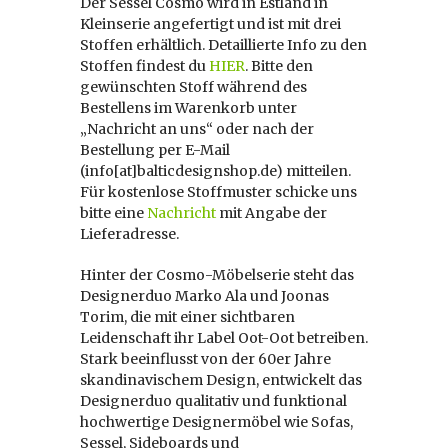
Der Sessel Cosmo wird in Estland in
Kleinserie angefertigt und ist mit drei
Stoffen erhältlich. Detaillierte Info zu den
Stoffen findest du
HIER
. Bitte den
gewünschten Stoff während des
Bestellens im Warenkorb unter
„Nachricht an uns“ oder nach der
Bestellung per E-Mail
(info[at]balticdesignshop.de) mitteilen.
Für kostenlose Stoffmuster schicke uns
bitte eine
Nachricht
mit Angabe der
Lieferadresse.
Hinter der Cosmo-Möbelserie steht das
Designerduo Marko Ala und Joonas
Torim, die mit einer sichtbaren
Leidenschaft ihr Label Oot-Oot betreiben.
Stark beeinflusst von der 60er Jahre
skandinavischem Design, entwickelt das
Designerduo qualitativ und funktional
hochwertige Designermöbel wie Sofas,
Sessel, Sideboards und