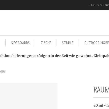
TEL.: 0711-90
E
SIDEBOARDS
TISCHE
STÜHLE
OUTDOOR MÖBE
itionslieferungen erfolgen in der Zeit wie gewohnt. Kleinpa
MIR
RAUM
80 ml - I