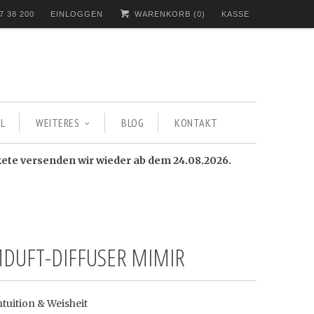
7 38 200
EINLOGGEN
WARENKORB (
0
)
KASSE
L
WEITERES
BLOG
KONTAKT
kete versenden wir wieder ab dem 24.08.2026.
DUFT-DIFFUSER MIMIR
ntuition & Weisheit