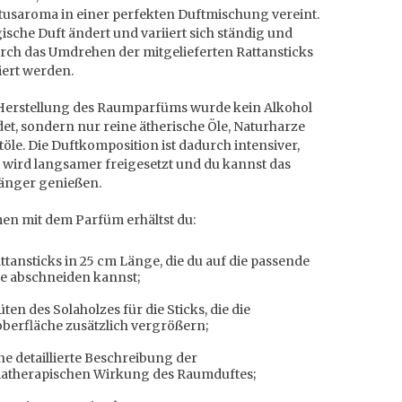
tusaroma in einer perfekten Duftmischung vereint.
sche Duft ändert und variiert sich ständig und
rch das Umdrehen der mitgelieferten Rattansticks
iert werden.
 Herstellung des Raumparfüms wurde kein Alkohol
t, sondern nur reine ätherische Öle, Naturharze
öle. Die Duftkomposition ist dadurch intensiver,
 wird langsamer freigesetzt und du kannst das
änger genießen.
n mit dem Parfüm erhältst du:
ttansticks in 25 cm Länge, die du auf die passende
e abschneiden kannst;
üten des Solaholzes für die Sticks, die die
berfläche zusätzlich vergrößern;
ne detaillierte Beschreibung der
atherapischen Wirkung des Raumduftes;