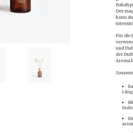
Eukalyp
Der magi
kann du
intensiv
Für die
verwende
und Duft
der Duft
Aroma l
Zusamme
Ra
Läng
Bl
Dufto
Ei
arom