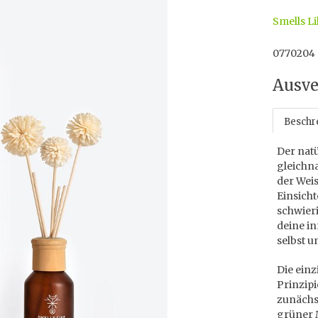
Smells Li
0770204
Ausve
Beschr
Der nat
gleichn
der Weis
Einsicht
schwieri
deine i
selbst 
Die ein
Prinzipi
zunächs
grüner 