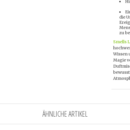
Hi
Ei
die 
Ereig
Mens
zu be
Smells L
hochwer
Wissen 
Magie ve
Duftmisc
bewusst
Atmosph
ÄHNLICHE ARTIKEL