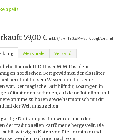
ke Spells
rkauft
59,00 €
inkl. 9,42 € (19.0% MwSt.) & zzgl. Versand
eibung
Merkmale
Versand
ürliche Raumduft-Diffuser MIMIR ist dem
amigen nordischen Gott gewidmet, der als Hüter
heit berühmt für sein Wissen und für seine
en war. Der magische Duft hilft dir, Lösungen in
gen Situationen zu finden, auf deine Intuition und
nnere Stimme zu hören sowie harmonisch mit dir
und mit der Welt umzugehen.
zigartige Duftkomposition wurde nach den
en der traditionellen Parfümerie hergestellt. Die
t subtil würzigen Noten von Pfefferminze und
Minze, werden nach und nach vom