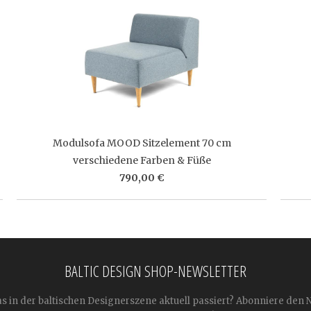
Modulsofa MOOD Sitzelement 70 cm
verschiedene Farben & Füße
790,00 €
BALTIC DESIGN SHOP-NEWSLETTER
as in der baltischen Designerszene aktuell passiert? Abonniere den 