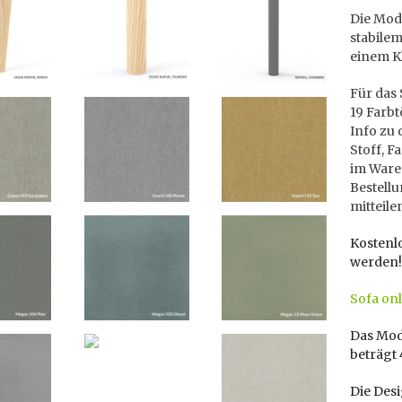
Die Mod
stabile
einem K
Für das 
19 Farbt
Info zu 
Stoff, 
im Ware
Bestellu
mitteile
Kostenl
werden!
Sofa onl
Das Modu
beträgt
Die Des