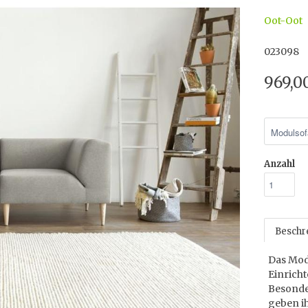
Oot-Oot
023098
969,0
Anzahl
Beschr
Das Mod
Einrich
Besonde
geben i