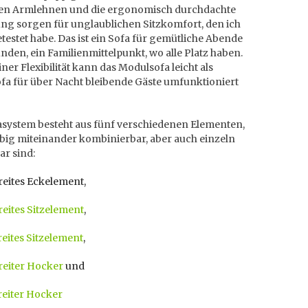
en Armlehnen und die ergonomisch durchdachte
ung sorgen für unglaublichen Sitzkomfort, den ich
etestet habe. Das ist ein Sofa für gemütliche Abende
nden, ein Familienmittelpunkt, wo alle Platz haben.
ner Flexibilität kann das Modulsofa leicht als
fa für über Nacht bleibende Gäste umfunktioniert
asystem besteht aus fünf verschiedenen Elementen,
ebig miteinander kombinierbar, aber auch einzeln
ar sind:
reites Eckelement,
eites Sitzelement
,
eites Sitzelement
,
reiter Hocker
und
reiter Hocker