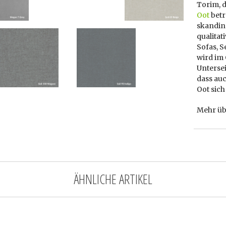
Torim, d
Oot
betr
skandin
qualita
Sofas, S
wird im 
Unterse
dass auc
Oot sich
Mehr üb
ÄHNLICHE ARTIKEL