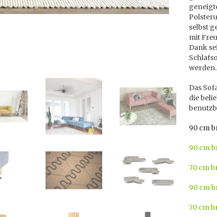
geneigt
Polster
selbst g
mit Freu
Dank sei
Schlafso
werden.
Das Sof
die beli
benutzb
90 cm b
90 cm br
70 cm br
90 cm b
70 cm b