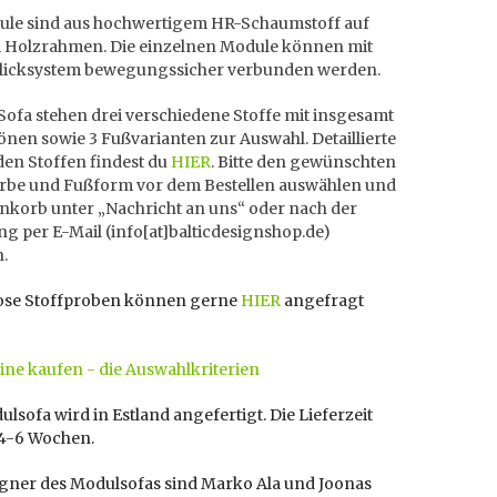
ule sind aus hochwertigem HR-Schaumstoff auf
m Holzrahmen. Die einzelnen Module können mit
licksystem bewegungssicher verbunden werden.
Sofa stehen drei verschiedene Stoffe mit insgesamt
önen sowie 3 Fußvarianten zur Auswahl. Detaillierte
den Stoffen findest du
HIER
. Bitte den gewünschten
Farbe und Fußform vor dem Bestellen auswählen und
nkorb unter „Nachricht an uns“ oder nach der
ng per E-Mail (info[at]balticdesignshop.de)
n.
ose Stoffproben können gerne
HIER
angefragt
ine kaufen - die Auswahlkriterien
lsofa wird in Estland angefertigt. Die Lieferzeit
 4-6 Wochen.
igner des Modulsofas sind Marko Ala und Joonas