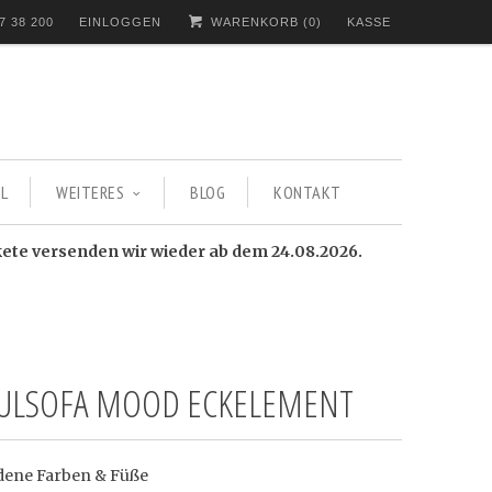
7 38 200
EINLOGGEN
WARENKORB (
0
)
KASSE
L
WEITERES
BLOG
KONTAKT
kete versenden wir wieder ab dem 24.08.2026.
LSOFA MOOD ECKELEMENT
dene Farben & Füße