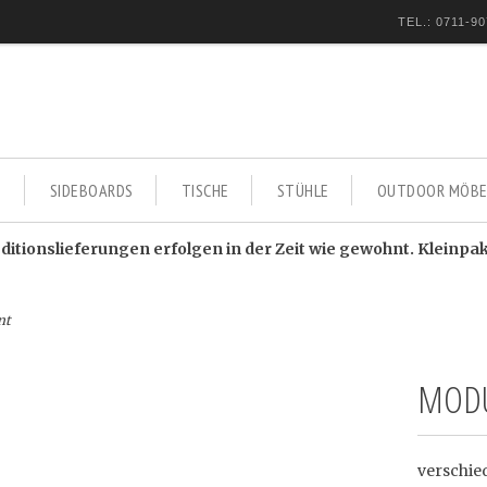
TEL.: 0711-90
E
SIDEBOARDS
TISCHE
STÜHLE
OUTDOOR MÖBE
itionslieferungen erfolgen in der Zeit wie gewohnt. Kleinpa
nt
MODU
verschie