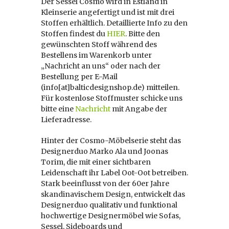
Der Sessel Cosmo wird in Estland in
Kleinserie angefertigt und ist mit drei
Stoffen erhältlich. Detaillierte Info zu den
Stoffen findest du
HIER
. Bitte den
gewünschten Stoff während des
Bestellens im Warenkorb unter
„Nachricht an uns“ oder nach der
Bestellung per E-Mail
(info[at]balticdesignshop.de) mitteilen.
Für kostenlose Stoffmuster schicke uns
bitte eine
Nachricht
mit Angabe der
Lieferadresse.
Hinter der Cosmo-Möbelserie steht das
Designerduo Marko Ala und Joonas
Torim, die mit einer sichtbaren
Leidenschaft ihr Label Oot-Oot betreiben.
Stark beeinflusst von der 60er Jahre
skandinavischem Design, entwickelt das
Designerduo qualitativ und funktional
hochwertige Designermöbel wie Sofas,
Sessel, Sideboards und