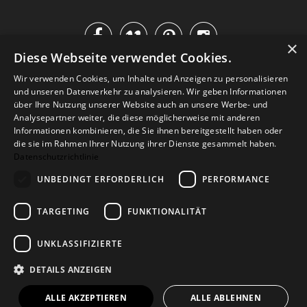




×
Diese Webseite verwendet Cookies.
IM KATALOG BLÄTTERN
Wir verwenden Cookies, um Inhalte und Anzeigen zu personalisieren
und unseren Datenverkehr zu analysieren. Wir geben Informationen
über Ihre Nutzung unserer Website auch an unsere Werbe- und
Analysepartner weiter, die diese möglicherweise mit anderen
Informationen kombinieren, die Sie ihnen bereitgestellt haben oder
die sie im Rahmen Ihrer Nutzung ihrer Dienste gesammelt haben.
Datenschutzrichtlinie
UNBEDINGT ERFORDERLICH
PERFORMANCE
TARGETING
FUNKTIONALITÄT
Versand
Zahlarten
Retoure
FAQ
AGB
Datenschutz
UNKLASSIFIZIERTE
Widerrufsformular
Impressum
DETAILS ANZEIGEN
© 2026
Baltic Design Shop
. Baltic Design Shop
ALLE AKZEPTIEREN
ALLE ABLEHNEN