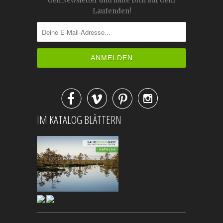
den Newsletter und halte Dich auf dem
Laufenden!




IM KATALOG BLÄTTERN