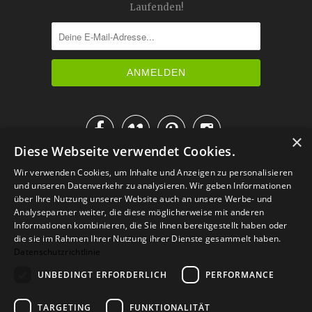
Laufenden!




×
Diese Webseite verwendet Cookies.
IM KATALOG BLÄTTERN
Wir verwenden Cookies, um Inhalte und Anzeigen zu personalisieren
und unseren Datenverkehr zu analysieren. Wir geben Informationen
über Ihre Nutzung unserer Website auch an unsere Werbe- und
Analysepartner weiter, die diese möglicherweise mit anderen
Informationen kombinieren, die Sie ihnen bereitgestellt haben oder
die sie im Rahmen Ihrer Nutzung ihrer Dienste gesammelt haben.
Datenschutzrichtlinie
UNBEDINGT ERFORDERLICH
PERFORMANCE
TARGETING
FUNKTIONALITÄT
Versand
Zahlarten
Retoure