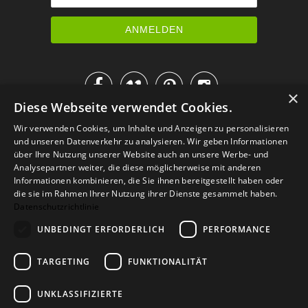




×
Diese Webseite verwendet Cookies.
IM KATALOG BLÄTTERN
Wir verwenden Cookies, um Inhalte und Anzeigen zu personalisieren
und unseren Datenverkehr zu analysieren. Wir geben Informationen
über Ihre Nutzung unserer Website auch an unsere Werbe- und
Analysepartner weiter, die diese möglicherweise mit anderen
Informationen kombinieren, die Sie ihnen bereitgestellt haben oder
die sie im Rahmen Ihrer Nutzung ihrer Dienste gesammelt haben.
Datenschutzrichtlinie
UNBEDINGT ERFORDERLICH
PERFORMANCE
TARGETING
FUNKTIONALITÄT
Versand
Zahlarten
Retoure
FAQ
AGB
Datenschutz
UNKLASSIFIZIERTE
Widerrufsformular
Impressum