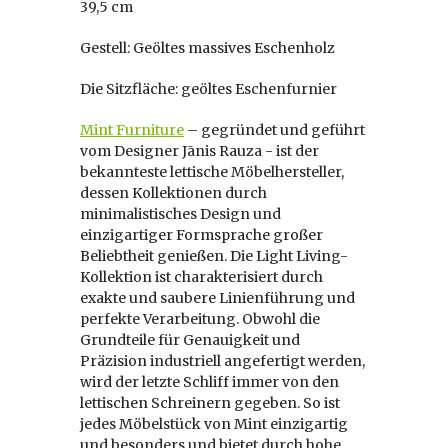
39,5 cm
Gestell: Geöltes massives Eschenholz
Die Sitzfläche: geöltes Eschenfurnier
Mint Furniture
– gegründet und geführt
vom Designer Jānis Rauza -
ist der
bekannteste lettische Möbelhersteller,
dessen Kollektionen durch
minimalistisches Design und
einzigartiger Formsprache großer
Beliebtheit genießen. Die Light Living-
Kollektion ist charakterisiert durch
exakte und saubere Linienführung und
perfekte Verarbeitung. Obwohl die
Grundteile für Genauigkeit und
Präzision industriell angefertigt werden,
wird der letzte Schliff immer von den
lettischen Schreinern gegeben. So ist
jedes Möbelstück von Mint einzigartig
und besonders und bietet durch hohe