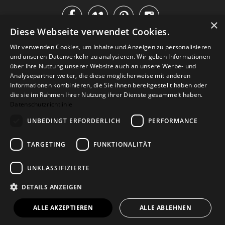




×
Diese Webseite verwendet Cookies.
IM KATALOG BLÄTTERN
Wir verwenden Cookies, um Inhalte und Anzeigen zu personalisieren
und unseren Datenverkehr zu analysieren. Wir geben Informationen
über Ihre Nutzung unserer Website auch an unsere Werbe- und
Analysepartner weiter, die diese möglicherweise mit anderen
Informationen kombinieren, die Sie ihnen bereitgestellt haben oder
die sie im Rahmen Ihrer Nutzung ihrer Dienste gesammelt haben.
Datenschutzrichtlinie
UNBEDINGT ERFORDERLICH
PERFORMANCE
TARGETING
FUNKTIONALITÄT
Versand
Zahlarten
Retoure
FAQ
AGB
Datenschutz
UNKLASSIFIZIERTE
Widerrufsformular
Impressum
DETAILS ANZEIGEN
© 2026
Baltic Design Shop
. Baltic Design Shop
ALLE AKZEPTIEREN
ALLE ABLEHNEN