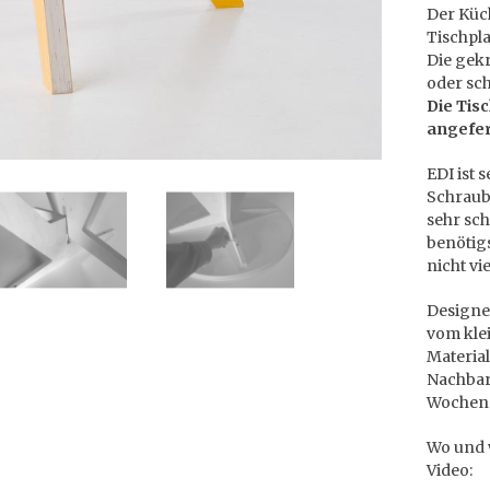
Der Küch
Tischpl
Die gekr
oder sc
Die Tis
angefer
EDI ist 
Schraub
sehr sch
benötigs
nicht vi
Designed
vom kle
Material
Nachbarl
Wochen
Wo und w
Video: