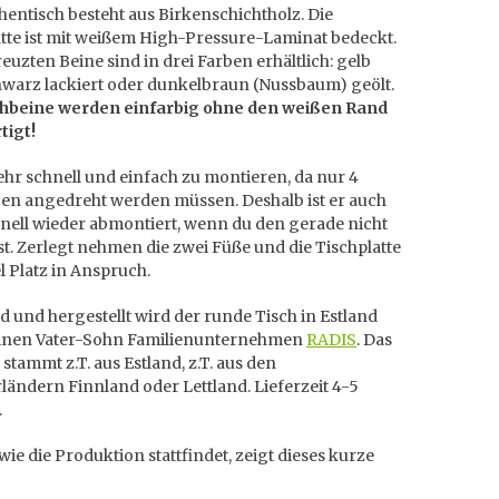
entisch besteht aus Birkenschichtholz. Die
atte ist mit weißem High-Pressure-Laminat bedeckt.
euzten Beine sind in drei Farben erhältlich: gelb
hwarz lackiert oder dunkelbraun (Nussbaum) geölt.
chbeine werden einfarbig ohne den weißen Rand
tigt!
sehr schnell und einfach zu montieren, da nur 4
en angedreht werden müssen. Deshalb ist er auch
nell wieder abmontiert, wenn du den gerade nicht
t. Zerlegt nehmen die zwei Füße und die Tischplatte
el Platz in Anspruch.
 und hergestellt wird der runde Tisch in Estland
inen Vater-Sohn Familienunternehmen
RADIS
. Das
 stammt z.T. aus Estland, z.T. aus den
ändern Finnland oder Lettland. Lieferzeit 4-5
.
ie die Produktion stattfindet, zeigt dieses kurze