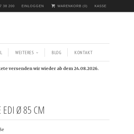
7 38 200
EINLOGGEN
WARENKORB (
0
)
KASSE
L
WEITERES
BLOG
KONTAKT
kete versenden wir wieder ab dem 24.08.2026.
 EDI Ø 85 CM
ße