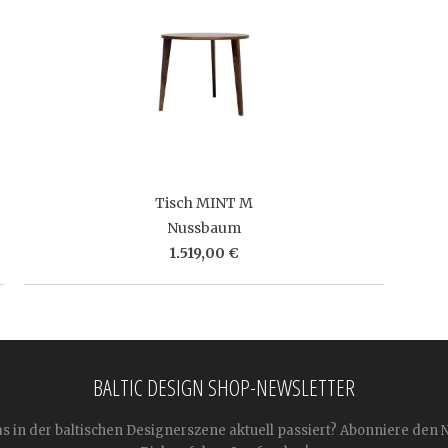
Tisch MINT M
Nussbaum
1.519,00 €
BALTIC DESIGN SHOP-NEWSLETTER
as in der baltischen Designerszene aktuell passiert? Abonniere den 