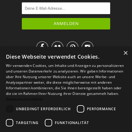




×
Diese Webseite verwendet Cookies.
IM KATALOG BLÄTTERN
Wir verwenden Cookies, um Inhalte und Anzeigen zu personalisieren
und unseren Datenverkehr zu analysieren. Wir geben Informationen
über Ihre Nutzung unserer Website auch an unsere Werbe- und
Analysepartner weiter, die diese möglicherweise mit anderen
Informationen kombinieren, die Sie ihnen bereitgestellt haben oder
die sie im Rahmen Ihrer Nutzung ihrer Dienste gesammelt haben.
Datenschutzrichtlinie
UNBEDINGT ERFORDERLICH
PERFORMANCE
TARGETING
FUNKTIONALITÄT
Versand
Zahlarten
Retoure
FAQ
AGB
Datenschutz