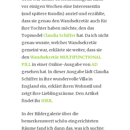
vor einigen Wochen eine Interessentin
(und spätere Kundin) anrief und erzählte,
dass sie genau den Wandsekretär auch für
ihre Tochter haben möchte, den das
Topmodel
Claudia Schiffer
hat. Da ich nicht
genau wusste, welcher Wandsekretär
gemeint war, erklärte sie weiter, dass sie
den
Wandsekretär MULTIFUNCTIONAL
PILL
in einer Online-Ausgabe von
AD
gesehen hat. In dieser Ausgabe lädt Claudia
Schiffer in ihre wundervolle Villa in
England ein, erklärt ihren Wohnstil und
zeigt ihre Lieblingsräume. Den Artikel
findet ihr
HIER
.
In der Bildergalerie über die
bemerkenswert schön eingerichteten
Räume fand ich dann das, was ich suchte: