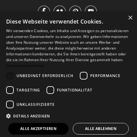




×
Diese Webseite verwendet Cookies.
IM KATALOG BLÄTTERN
Wir verwenden Cookies, um Inhalte und Anzeigen zu personalisieren
und unseren Datenverkehr zu analysieren. Wir geben Informationen
über Ihre Nutzung unserer Website auch an unsere Werbe- und
Analysepartner weiter, die diese möglicherweise mit anderen
Informationen kombinieren, die Sie ihnen bereitgestellt haben oder
die sie im Rahmen Ihrer Nutzung ihrer Dienste gesammelt haben.
Datenschutzrichtlinie
UNBEDINGT ERFORDERLICH
PERFORMANCE
TARGETING
FUNKTIONALITÄT
Versand
Zahlarten
Retoure
FAQ
AGB
Datenschutz
UNKLASSIFIZIERTE
Widerrufsformular
Impressum
DETAILS ANZEIGEN
© 2026
Baltic Design Shop
. Baltic Design Shop
ALLE AKZEPTIEREN
ALLE ABLEHNEN