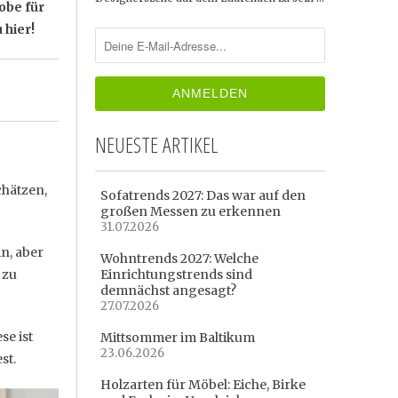
obe für
 hier!
NEUESTE ARTIKEL
chätzen,
Sofatrends 2027: Das war auf den
großen Messen zu erkennen
31.07.2026
n, aber
Wohntrends 2027: Welche
 zu
Einrichtungstrends sind
demnächst angesagt?
27.07.2026
se ist
Mittsommer im Baltikum
23.06.2026
st.
Holzarten für Möbel: Eiche, Birke