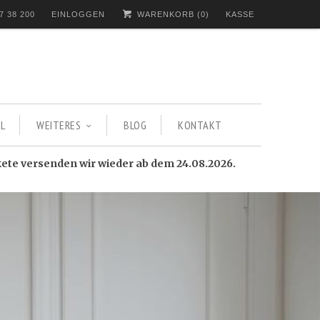
7 38 200
EINLOGGEN
WARENKORB (
0
)
KASSE
L
WEITERES
BLOG
KONTAKT
kete versenden wir wieder ab dem 24.08.2026.