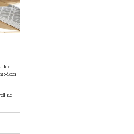
, den
m modern
il sie