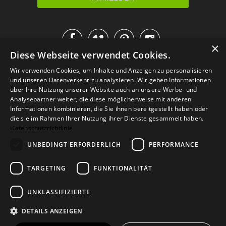




×
Diese Webseite verwendet Cookies.
IM KATALOG BLÄTTERN
Wir verwenden Cookies, um Inhalte und Anzeigen zu personalisieren
und unseren Datenverkehr zu analysieren. Wir geben Informationen
über Ihre Nutzung unserer Website auch an unsere Werbe- und
Analysepartner weiter, die diese möglicherweise mit anderen
Informationen kombinieren, die Sie ihnen bereitgestellt haben oder
die sie im Rahmen Ihrer Nutzung ihrer Dienste gesammelt haben.
Datenschutzrichtlinie
UNBEDINGT ERFORDERLICH
PERFORMANCE
TARGETING
FUNKTIONALITÄT
Versand
Zahlarten
Retoure
FAQ
AGB
Datenschutz
UNKLASSIFIZIERTE
Widerrufsformular
Impressum
DETAILS ANZEIGEN
© 2026
Baltic Design Shop
. Baltic Design Shop