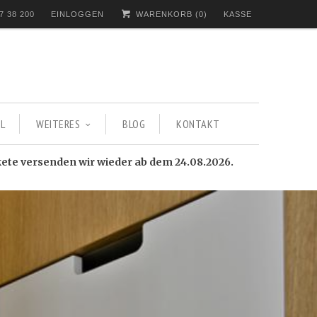
7 38 200
EINLOGGEN
WARENKORB (
0
)
KASSE
L
WEITERES
BLOG
KONTAKT
kete versenden wir wieder ab dem 24.08.2026.