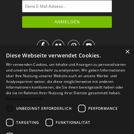




×
Diese Webseite verwendet Cookies.
IM KATALOG BLÄTTERN
Wir verwenden Cookies, um Inhalte und Anzeigen zu personalisieren
und unseren Datenverkehr zu analysieren. Wir geben Informationen
über Ihre Nutzung unserer Website auch an unsere Werbe- und
Analysepartner weiter, die diese möglicherweise mit anderen
Informationen kombinieren, die Sie ihnen bereitgestellt haben oder
die sie im Rahmen Ihrer Nutzung ihrer Dienste gesammelt haben.
Datenschutzrichtlinie
UNBEDINGT ERFORDERLICH
PERFORMANCE
TARGETING
FUNKTIONALITÄT
Versand
Zahlarten
Retoure
FAQ
AGB
Datenschutz