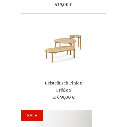
439,00 €
Beistelltisch Pinion
Größe S
649,00 €
ab
SALE